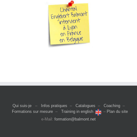
Qui suis-je
–
Infos pratiques
–
Catalogues
–
Coaching
–
Formations sur mesure
–
Training in english
–
Plan du site
e-Mail:
formation@balmont.net