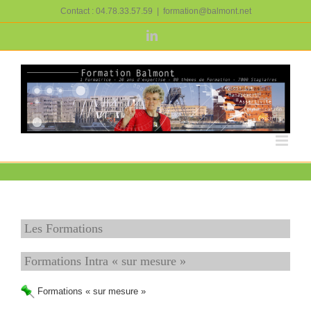
Passer
Contact : 04.78.33.57.59
|
formation@balmont.net
au
contenu
LinkedIn
Les Formations
Formations Intra « sur mesure »
Formations « sur mesure »