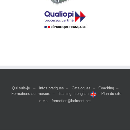
Qui suis-je
–
Infos pratiques
–
Catalogues
–
Coaching
–
Formations sur mesure
–
Training in english
–
Plan du site
e-Mail:
formation@balmont.net