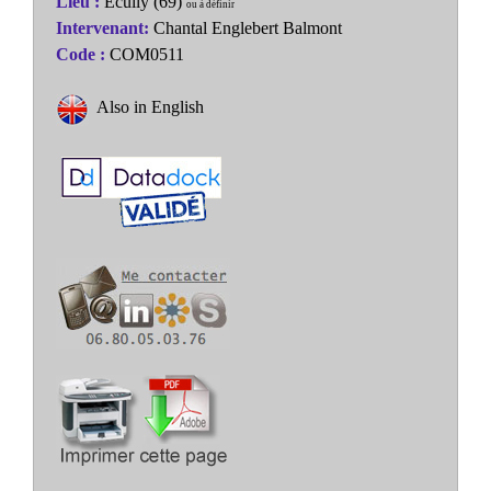
Lieu :
Écully (69)
ou à définir
Intervenant:
Chantal Englebert Balmont
Code :
COM0511
Also in English