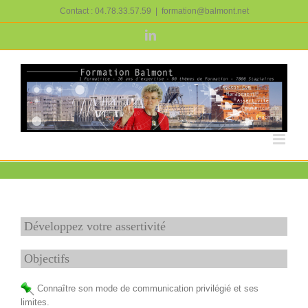
Passer
Contact : 04.78.33.57.59
|
formation@balmont.net
au
contenu
LinkedIn
Développez votre assertivité
Objectifs
Connaître son mode de communication privilégié et ses
limites.