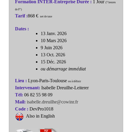
Formation INTER-Entreprise
Durée :
1 Jour
(7 heures
de F°)
Tarif :
868 €
net de taxe
Dates :
13 Janv. 2026
10 Mars 2026
9 Juin 2026
13 Oct. 2026
15 Déc. 2026
ou démarrage immédiat
Lieu :
Lyon-Paris-Toulouse
ou à définir
Intervenant:
Isabelle Dreuilhe-Leiterer
Tél:
06 82 55 98 09
Mail:
isabelle.dreuilhe@cowinr.fr
Code :
DevPro1018
Also in English