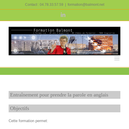
Passer
Contact : 04.78.33.57.59
|
formation@balmont.net
au
contenu
LinkedIn
Entraînement pour prendre la parole en anglais
Objectifs
Cette formation permet: