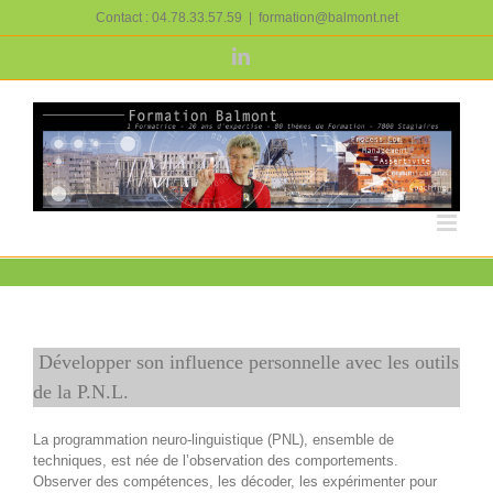
Passer
Contact : 04.78.33.57.59
|
formation@balmont.net
au
contenu
LinkedIn
Développer son influence personnelle avec les outils
de la P.N.L.
La programmation neuro-linguistique (PNL), ensemble de
techniques, est née de l’observation des comportements.
Observer des compétences, les décoder, les expérimenter pour