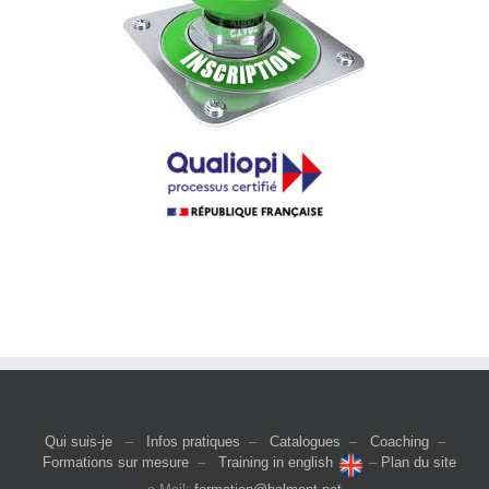
Qui suis-je
–
Infos pratiques
–
Catalogues
–
Coaching
–
Formations sur mesure
–
Training in english
–
Plan du site