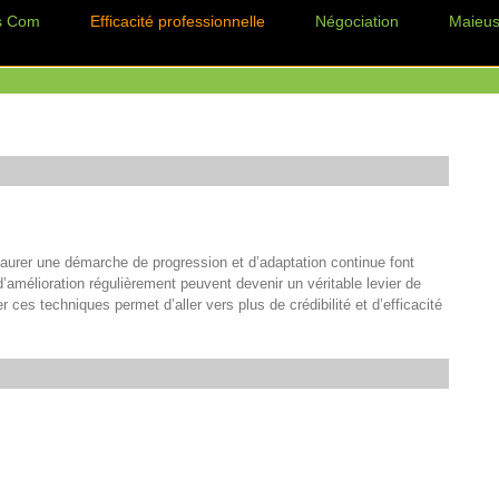
s Com
Efficacité professionnelle
Négociation
Maieus
taurer une démarche de progression et d’adaptation continue font
d’amélioration régulièrement peuvent devenir un véritable levier de
ces techniques permet d’aller vers plus de crédibilité et d’efficacité