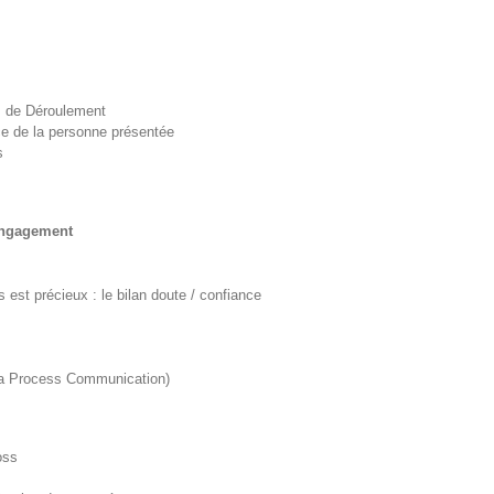
u, de Déroulement
ce de la personne présentée
s
’engagement
 est précieux : le bilan doute / confiance
 la Process Communication)
oss