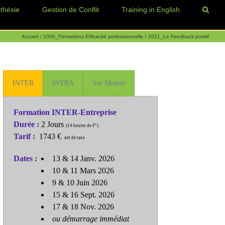
thésie
Gestion de Conflit
Training in English
Accueil
1000_Formations Efficacité professionnelle
1021_Le Feedback positif
INTER
INTRA
Sur Mesure
Formation INTER-Entreprise
Durée :
2 Jours
(14 heures de F°)
Tarif :
1743 €
net de taxe
Dates :
13 & 14 Janv. 2026
10 & 11 Mars 2026
9 & 10 Juin 2026
15 & 16 Sept. 2026
17 & 18 Nov. 2026
ou démarrage immédiat