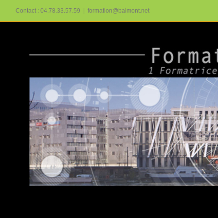
Passer
Contact : 04.78.33.57.59
|
formation@balmont.net
au
contenu