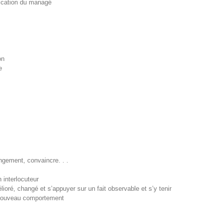
ication du managé
on
e
angement, convaincre. . .
 interlocuteur
élioré, changé et s’appuyer sur un fait observable et s’y tenir
 nouveau comportement