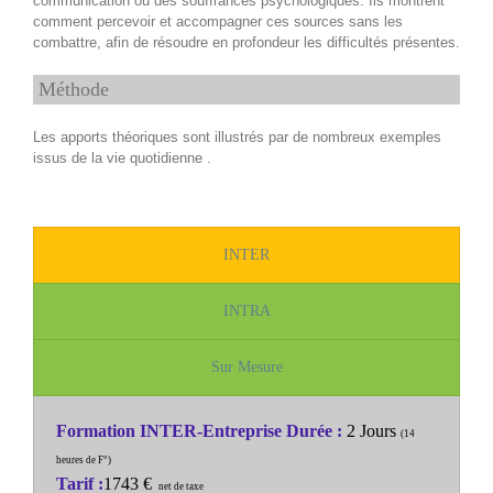
communication ou des souffrances psychologiques. Ils montrent
comment percevoir et accompagner ces sources sans les
combattre, afin de résoudre en profondeur les difficultés présentes.
Méthode
Les apports théoriques sont illustrés par de nombreux exemples
issus de la vie quotidienne .
INTER
INTRA
Sur Mesure
Formation INTER-Entreprise
Durée :
2 Jours
(14
heures de F°)
Tarif :
1743 €
net de taxe