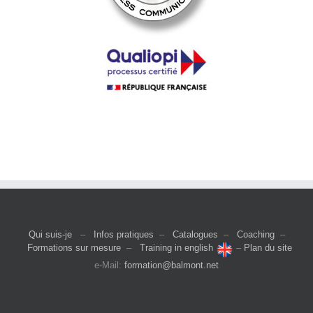
Qui suis-je
–
Infos pratiques
–
Catalogues
–
Coaching
–
Formations sur mesure
–
Training in english
–
Plan du site
e-Mail:
formation@balmont.net