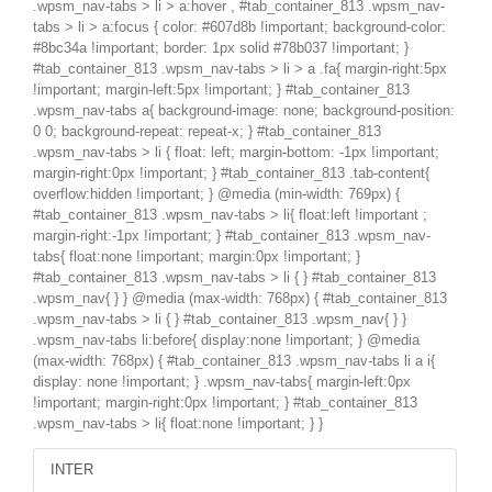
.wpsm_nav-tabs > li > a:hover , #tab_container_813 .wpsm_nav-
tabs > li > a:focus { color: #607d8b !important; background-color:
#8bc34a !important; border: 1px solid #78b037 !important; }
#tab_container_813 .wpsm_nav-tabs > li > a .fa{ margin-right:5px
!important; margin-left:5px !important; } #tab_container_813
.wpsm_nav-tabs a{ background-image: none; background-position:
0 0; background-repeat: repeat-x; } #tab_container_813
.wpsm_nav-tabs > li { float: left; margin-bottom: -1px !important;
margin-right:0px !important; } #tab_container_813 .tab-content{
overflow:hidden !important; } @media (min-width: 769px) {
#tab_container_813 .wpsm_nav-tabs > li{ float:left !important ;
margin-right:-1px !important; } #tab_container_813 .wpsm_nav-
tabs{ float:none !important; margin:0px !important; }
#tab_container_813 .wpsm_nav-tabs > li { } #tab_container_813
.wpsm_nav{ } } @media (max-width: 768px) { #tab_container_813
.wpsm_nav-tabs > li { } #tab_container_813 .wpsm_nav{ } }
.wpsm_nav-tabs li:before{ display:none !important; } @media
(max-width: 768px) { #tab_container_813 .wpsm_nav-tabs li a i{
display: none !important; } .wpsm_nav-tabs{ margin-left:0px
!important; margin-right:0px !important; } #tab_container_813
.wpsm_nav-tabs > li{ float:none !important; } }
INTER