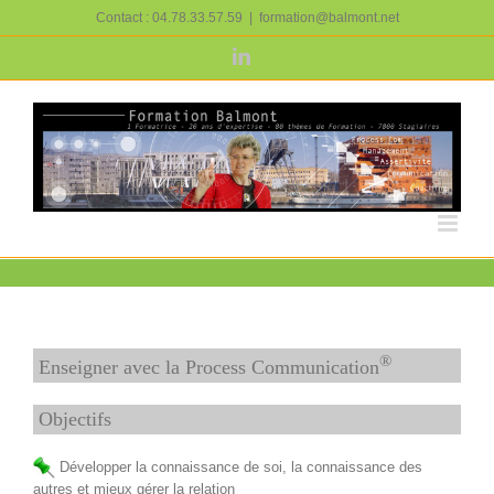
Passer
Contact : 04.78.33.57.59
|
formation@balmont.net
au
contenu
LinkedIn
®
Enseigner avec la Process Communication
Objectifs
Développer la connaissance de soi, la connaissance des
autres et mieux gérer la relation