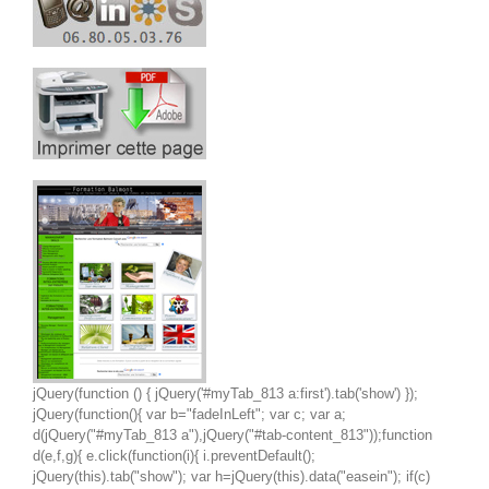
jQuery(function () { jQuery('#myTab_813 a:first').tab('show') });
jQuery(function(){ var b="fadeInLeft"; var c; var a;
d(jQuery("#myTab_813 a"),jQuery("#tab-content_813"));function
d(e,f,g){ e.click(function(i){ i.preventDefault();
jQuery(this).tab("show"); var h=jQuery(this).data("easein"); if(c)