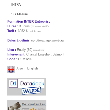
INTRA
Sur Mesure
Formation INTER-Entreprise
Durée :
3 Jours
(21 heures de F°)
Tarif :
3052 €
net de taxe
Dates à définir
ou démarrage immédiat
Lieu :
Écully (69)
ou à définir
Intervenant:
Chantal Englebert Balmont
Code :
PCM
1206
Also in English