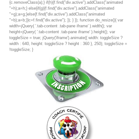
{c.removeClass(a);} if(h){f.find("div.active").addClass("animated
"+h);a=h;} else{if(g){f.find("div.active").addClass("animated
"+g);a=g;}else{f.find("div.active").addClass("animated
"+b);a=b;}}c=f.find("div.active"); }); } }); function do_resize(){ var
width=jQuery( '.tab-content .tab-pane iframe' ).width(); var
height=jQuery( '.tab-content .tab-pane iframe' ).height(); var
toggleSize = true; jQuery('iframe').animate({ width: toggleSize ?
width : 640, height: toggleSize ? height : 360 }, 250); toggleSize =
!toggleSize; }