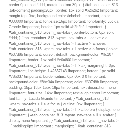
border:0px solid #ddd; margin-bottom:30px; } #tab_container_813
.tab-content{ padding:20px; border: 1px solid #b2b2b2 !important;
margin-top: 0px; background-color:#cbcbcb !important; color:
#000000 !important; font-size:16px !important; font-family: Lucida
Grande !important; border: 1px solid #b2b2b2 !important; }
#tab_container_813 .wpsm_nav-tabs { border-bottom: 0px solid
#ddd; } #tab_container_813 .wpsm_nav-tabs > li.active > a,
#tab_container_813 .wpsm_nav-tabs > li.active > a:hover,
#tab_container_813 .wpsm_nav-tabs > li.active > a:focus { color:
#607d8b !important; cursor: default; background-color: #ffc107
!important; border: 1px solid #e6a800 !important; }
#tab_container_813 .wpsm_nav-tabs > li > a { margin-right: 0px
!important; line-height: 1.42857143 !important; border: 1px solid
#78b037 !important; border-radius: 0px 0px 0 0 !important;
background-color: #8bc34a !important; color: #607d8b !important;
padding: 15px 18px 15px 18px !important; text-decoration: none
!important; font-size: 14px !important; text-align:center !important;
font-family: Lucida Grande !important; } #tab_container_813
.wpsm_nav-tabs > li > a:focus { outline: 0px !important; }
#tab_container_813 .wpsm_nav-tabs > li > a:before { display:none
!important; } #tab_container_813 .wpsm_nav-tabs > li > a:after {
display:none !important ; } #tab_container_813 .wpsm_nav-tabs >
li{ padding:0px !important ; margin:0px; } #tab_container_813