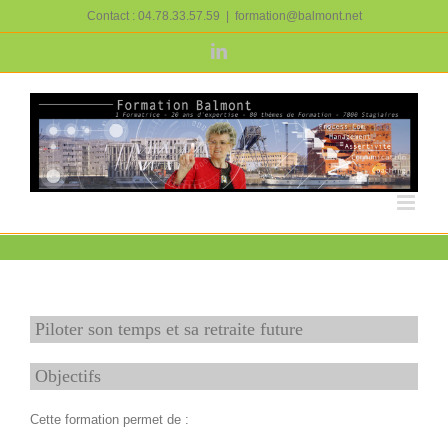
Passer
Contact : 04.78.33.57.59
|
formation@balmont.net
au
contenu
LinkedIn
Piloter son temps et sa retraite future
Objectifs
Cette formation permet de :