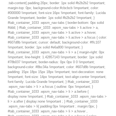
.tab-content{ padding:20px; border: 1px solid #b2b2b2 !important;
margin-top: 0px; background-color:#cbcbcb !important; color:
#000000 !important; font-size:16px !important; font-family: Lucida
Grande !important; border: 1px solid #b2b2b2 !important; }
#tab_container_1033 .wpsm_nav-tabs { border-bottom: 0px solid
#ddd; } #tab_container_1033 .wpsm_nav-tabs > li.active > a,
#tab_container_1033 .wpsm_nav-tabs > li.active > a:hover,
#tab_container_1033 .wpsm_nav-tabs > li.active > a:focus { color:
#607d8b !important; cursor: default; background-color: #ffc107
!important; border: 1px solid #e6a800 !important; }
#tab_container_1033 .wpsm_nav-tabs > li > a { margin-right: 0px
!important; line-height: 1.42857143 !important; border: 1px solid
#78b037 !important; border-radius: 0px 0px 0 0 !important;
background-color: #8bc34a !important; color: #607d8b !important;
padding: 15px 18px 15px 18px !important; text-decoration: none
!important; font-size: 14px !important; text-align:center !important;
font-family: Lucida Grande !important; } #tab_container_1033
.wpsm_nav-tabs > li > a:focus { outline: 0px !important; }
#tab_container_1033 .wpsm_nav-tabs > li > a:before {
display:none !important; } #tab_container_1033 .wpsm_nav-tabs >
li > a:after { display:none !important ; } #tab_container_1033
.wpsm_nav-tabs > li{ padding:0px !important ; margin:0px; }
#tab_container_1033 .wpsm_nav-tabs > li > a:hover ,