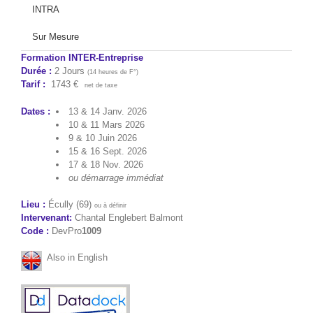
INTRA
Sur Mesure
Formation INTER-Entreprise
Durée :
2 Jours
(14 heures de F°)
Tarif :
1743 €
net de taxe
Dates :
13 & 14 Janv. 2026
10 & 11 Mars 2026
9 & 10 Juin 2026
15 & 16 Sept. 2026
17 & 18 Nov. 2026
ou démarrage immédiat
Lieu :
Écully (69)
ou à définir
Intervenant:
Chantal Englebert Balmont
Code :
DevPro
1009
Also in English