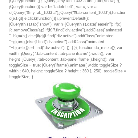
jQuery(function () { jQuery('#myTab_1033 a:first').tab('show') });
jQuery(function(){ var b="fadeInLeft"; var c; var a;
d(jQuery("#myTab_1033 a"),jQuery("#tab-content_1033"));function
d(e,f,g){ e.click(function(i){ i.preventDefault();
jQuery(this).tab("show"); var h=jQuery(this).data("easein"); if(c)
{c.removeClass(a);} if(h){f.find("div.active").addClass("animated
"+h);a=h;} else{if(g){f.find("div.active").addClass("animated
"+g);a=g;}else{f.find("div.active").addClass("animated
"+b);a=b;}}c=f.find("div.active"); }); } }); function do_resize(){ var
width=jQuery( '.tab-content .tab-pane iframe' ).width(); var
height=jQuery( '.tab-content .tab-pane iframe' ).height(); var
toggleSize = true; jQuery('iframe').animate({ width: toggleSize ?
width : 640, height: toggleSize ? height : 360 }, 250); toggleSize =
!toggleSize; }