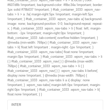
#tab_container_1033 .wpsm_nav-tabs > li > a:focus { color:
#607d8b !important; background-color: #8bc34a !important; border:
1px solid #78b037 !important; } #tab_container_1033 .wpsm_nav-
tabs > li > a .fa{ margin-right:5px !important; margin-left:5px
!important; } #tab_container_1033 .wpsm_nav-tabs a{ background-
image: none; background-position: 0 0; background-repeat: repeat-
x; } #tab_container_1033 .wpsm_nav-tabs > li { float: left; margin-
bottom: -1px !important; margin-right:0px !important; }
#tab_container_1033 .tab-content{ overflow:hidden !important; }
@media (min-width: 769px) { #tab_container_1033 .wpsm_nav-
tabs > li{ float:left !important ; margin-right:-1px !important; }
#tab_container_1033 .wpsm_nav-tabs{ float:none !important;
margin:0px !important; } #tab_container_1033 .wpsm_nav-tabs > li
{ } #tab_container_1033 .wpsm_nav{ } } @media (max-width:
768px) { #tab_container_1033 .wpsm_nav-tabs > li { }
#tab_container_1033 .wpsm_nav{ } } .wpsm_nav-tabs li:before{
display:none !important; } @media (max-width: 768px) {
#tab_container_1033 .wpsm_nav-tabs li a i{ display: none
!important; } .wpsm_nav-tabs{ margin-left:0px !important; margin-
right:0px !important; } #tab_container_1033 .wpsm_nav-tabs > li{
float:none !important; } }
INTER